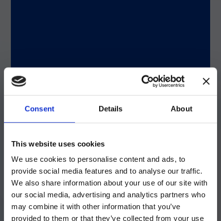
あることも指摘しています。
一般的に、ライム病 (ライムボレリア症とも呼ば
れる) の検査は、臨床症状が認められた後に実施
される血清学的アッセイに基づいています。
Häring 氏らは「欧州と北米のいずれにおいて
も、診断ガイドラインでは、
ボレリア菌
特異抗原
に対する抗体反応を評価するため、酵素結合免疫
吸着検査法 (ELISA) と免疫ブロット法で構成され
る 2 段階検査を推奨しています。ただし、このア
Consent
Details
About
プローチは感度が劣り、特に感染初期段階では抗
体陽転が不完全で抗ボレリア IgG や IgM の抗体
ご注意
価が低すぎるため、最適とは言えません。」と書
This website uses cookies
いています。
We use cookies to personalise content and ads, to
現在、日本語に対応しているのは、
provide social media features and to analyse our traffic.
Luminex LTGのセクションと
We also share information about your use of our site with
Luminex LTGのサービス＆サポートペ
シングルプレックスイムノアッセイに代わる方法として
our social media, advertising and analytics partners who
ージのみです。
のマルチプレックス法の開発
may combine it with other information that you’ve
provided to them or that they’ve collected from your use
Currently, only the Luminex LTG