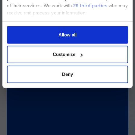
このプロジェクトにおいて、科学者らは従来の
of their services.
We work with
29 third parties
who may
section and the Service & Support
ELISA 検査の代替法としてマルチプレックスを開
receive and process your information.
発しました。最初に、
ボレリア菌
感染に対する
pages regarding Luminex LTG are
IgG または IgM 抗体のいずれかを検出するシン
available in Japanese.
グルレポーター xMAP® アッセイを設計し、そ
の後、両アイソタイプを一度に測定できるデュア
Allow all
ルレポーターアッセイへと組み合わせました。こ
続ける
の検査では「欧州および北米で固有かつ最も一般
的な病原性
ボレリア菌
種」を代表する 4 つの抗原
Customize
を使用しています。「これにより、病原体の決定
的な同定が可能となり、患者検体において初期の
IgM 免疫反応と、その後のより持続的な IgG 免
Deny
疫反応を識別するできるようになりました。」
(本研究で報告されたアッセイは 4 種類の抗原を
使用していますが、研究チームはその後、より包
括的な解析のためにこれを 8 種類に拡張しまし
た。 )
デュアルレポーターアッセイによる時間とリソースの節