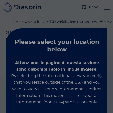
Skip to main content
JP
®
®
Home
Luminex
xMAP
ブログ
ライム病を引き起こす病原体への暴露を特定するために xMAP
教材
テクノ
XMAP® MULTIPLEXING
September 26, 2023
Please select
your location
below
Scientists Choose
®
Attenzione, le pagine di questa sezione
xMAP
sono disponibili solo in lingua inglese.
By selecting the International view, you verify
Technology to
that you reside outside of the USA and you
Identify Exposure
wish to view Diasorin's International Product
Information.
This material is intended for
to Pathogens That
International (non-USA) site visitors only.