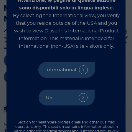
Attenzione, le pagine di questa sezione
™
MagPlex
-Avidin
sono disponibili solo in lingua inglese.
By selecting the International view, you verify
Microspheres
that you reside outside of the USA and you
ペプチドやタンパク質アプリケーショ
wish to view Diasorin's International Product
Information.
This material is intended for
ンのための、アビジン結合マイクロビ
International (non-USA) site visitors only.
ーズ
販売窓口
サポート窓口
International
注文情報
US
概要
Section for healthcare professionals and other qualified
™
MagPlex
-Avidin Microspheresは、100 種類のスペク
operators only. This section contains information about in
トルに色分けしコード化したアビジン結合磁性マイクロビ
vitro diagnostic medical devices and is intended exclusively