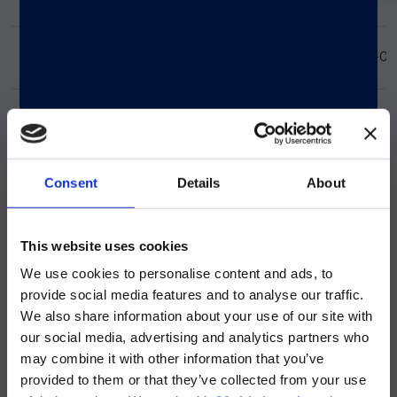
14
MA-A014-01
54
MA-A054-01
15
MA-A015-01
55
MA-A055-01
Consent
Details
About
18
MA-A018-01
56
MA-A056-01
ご注意
This website uses cookies
19
MA-A019-01
57
MA-A057-01
We use cookies to personalise content and ads, to
現在、日本語に対応しているのは、
provide social media features and to analyse our traffic.
Luminex LTGのセクションと
We also share information about your use of our site with
Luminex LTGのサービス＆サポートペ
Discover All
our social media, advertising and analytics partners who
ージのみです。
may combine it with other information that you’ve
provided to them or that they’ve collected from your use
Currently, only the Luminex LTG