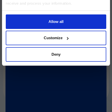
receive and process your information.
pages regarding Luminex LTG are
ワークフロー
available in Japanese.
Allow all
®
xMAP
Antibody Coupling Kit には、マイクロビーズの
続ける
活性化と抗体のカップリングに必要なすべての試薬とプロ
トコルが含まれています。得られた抗体結合マイクロビー
Customize
®
ズは xMAP
システムで読み取ることができ、単一サンプ
ルから複数のターゲットの同時検出が可能になります。
Deny