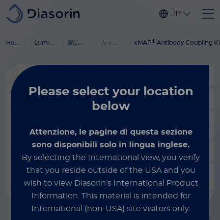
Skip to main content
JP
®
Home
Luminex
製品とサービス
カップリングアクセサリー
xMAP
Antibody Coupling Ki
Please select
your location
below
Attenzione, le pagine di questa sezione
sono disponibili solo in lingua inglese.
By selecting the International view, you verify
that you reside outside of the USA and you
wish to view Diasorin's International Product
Information.
This material is intended for
International (non-USA) site visitors only.
®