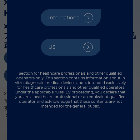
xMAP
Antibody Coupling
Kit
International
®
xMAP
Antibody Coupling Kit と
アクセサリーでマルチプレックスを迅
速化
US
販売窓口
サポート窓口
Section for healthcare professionals and other qualified
注文情報
operators only. This section contains information about in
vitro diagnostic medical devices and is intended exclusively
for healthcare professionals and other qualified operators
®
under the applicable rules. By proceeding, you declare that
xMAP
Antibody Coupling Kit (AbC キット) は、
you are a healthcare professional or an equivalent qualified
™
抗体を MagPlex
Microspheres へカップリング
operator and acknowledge that these contents are not
intended for the general public.
するために必要な試薬と消耗品をすべて含む試薬キ
ットです。