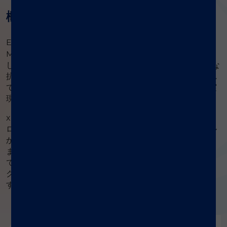
概要
™
ELISA でプレートに固相しているように、MagPlex
Microspheres をイムノアッセイの固相として用います。
しかし従来の ELISA とは異なり、このアッセイ法は必要な
抗体量とサンプル量がはるかに少なく所要時間も短縮され
ており、しかも同等以上の感度とダイナミックレンジを実
現しています。
xMAP®テクノロジーでは、異なる蛍光強度を持つマイク
ロビーズを識別可能なので、同一ウェル内の単一サンプル
から複数の項目のイムノアッセイを同時に行うことができ
ます。目的の抗体をビーズ表面にカップリングすること
で、ニーズに合わせてシングルプレックスやマルチプレッ
クスでのイムノアッセイの最適化を始めることができま
す。