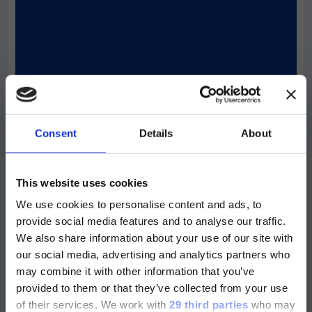
™
抗体を MagPlex
Microspheres に結合す
るために必要なすべての試薬と消耗品が含ま
れているので便利です。注: このキットには
マイクロビーズや抗体は含まれていません。
使いやすい
カップリング効率の評価方法に関するガイダ
Consent
Details
About
ンスを含む、わかりやすいカップリングプロ
トコル
ご注意
最大ビーズ回収率
This website uses cookies
™
MagPlex
Microspheres で最大限のビー
We use cookies to personalise content and ads, to
現在、日本語に対応しているのは、
™
ズ回収率を実現します。MagPlex
provide social media features and to analyse our traffic.
Luminex LTGのセクションと
Microspheres と磁気セパレーターを使用す
We also share information about your use of our site with
Luminex LTGのサービス＆サポートペ
ることで、ビーズの回収率が高まります。
our social media, advertising and analytics partners who
ージのみです。
may combine it with other information that you’ve
provided to them or that they’ve collected from your use
Currently, only the Luminex LTG
of their services.
We work with
29 third parties
who may
section and the Service & Support