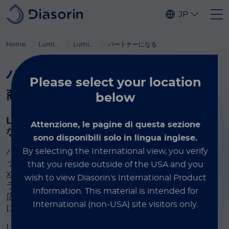
Skip to main content
JP
Home
Luminex
Luminex のパートナー
パートナーになる
パートナーになりましょう
Please select
your location
商業的成功を加速させます
below
Luminex ライセンステクノロジーのパートナーに
Attenzione, le pagine di questa sezione
なりましょう
sono disponibili solo in lingua inglese.
By selecting the International view, you verify
パートナーになると、世界をリードするマルチプレ
ックスプラットフォームで、Luminex が占有する
that you reside outside of the USA and you
®
xMAP
テクノロジー
にアクセスし、独自の柔軟な
wish to view Diasorin's International Product
ライセンス供与モデルを活用することによって、幅
Information.
This material is intended for
広いライフサイエンス分野や臨床アプリケーション
International (non-USA) site visitors only.
における商業的成功を加速させることができます。
Luminex のパートナーには、Thermo Fisher