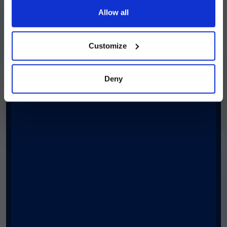
お問いわせ
Allow all
続ける
Luminex のビジネス開発部までお問い合
わせください。
Customize
新たなパートナーの皆様とお話しできるこ
とを楽しみにしています。
Deny
First Name
*
Last Name
*
Organization
*