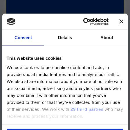
®
xMAP
のマルチプレックス
テクノロジーでマイクロバイ
オームのイノベーションを推
進
Consent
Details
About
ご注意
This website uses cookies
We use cookies to personalise content and ads, to
現在、日本語に対応しているのは、
provide social media features and to analyse our traffic.
Luminex LTGのセクションと
We also share information about your use of our site with
Luminex LTGのサービス＆サポートペ
our social media, advertising and analytics partners who
ージのみです。
may combine it with other information that you’ve
provided to them or that they’ve collected from your use
Currently, only the Luminex LTG
of their services.
We work with
29 third parties
who may
section and the Service & Support
receive and process your information.
pages regarding Luminex LTG are
available in Japanese.