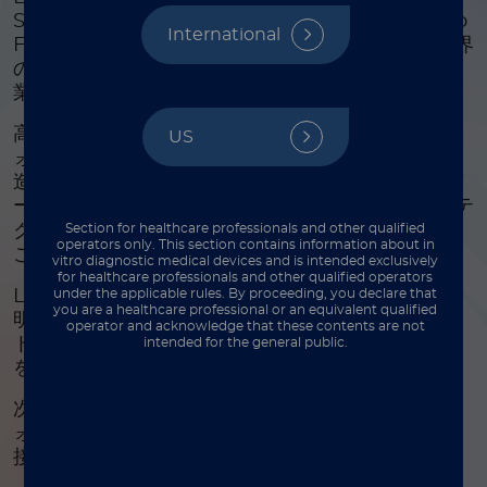
Scientific や、MilliporeSigma、Bio-Rad、Mayo
International
Foundation、ARUP Laboratories といった産業界
の大手だけでなく、多種多様な市場セグメント、企
業規模、地域を代表する組織も含まれています。
高効率かつ柔軟で幅広く採用されているプラットフ
US
ォームで行うマルチプレックスアッセイの開発、製
造、そして商業化に興味はありませんか？以下のパ
®
ートナーのプロファイルで、Luminex の xMAP
テ
Section for healthcare professionals and other qualified
クノロジーがビジネスをどのように推進できるかを
operators only. This section contains information about in
ご覧ください。
vitro diagnostic medical devices and is intended exclusively
for healthcare professionals and other qualified operators
under the applicable rules. By proceeding, you declare that
Luminex のパートナーになるメリットを詳しく説
you are a healthcare professional or an equivalent qualified
明したリソースをご希望の方は、以下の最新のパー
operator and acknowledge that these contents are not
トナースポットライト動画を視聴し、パンフレット
intended for the general public.
をダウンロードしてください。
次のステップに進む準備はできましたか？まずはフ
ォームにご記入いただき、Luminex のチームと直
接お話しください。