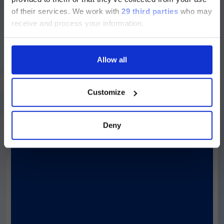
Currently, only the Luminex LTG
ビーズ表面がアビジンでコーティングされてい
of their services.
We work with
29 third parties
who may
section and the Service & Support
るため、ビオチン化された補足分子を簡単に結
receive and process your information.
pages regarding Luminex LTG are
合できます
available in Japanese.
Allow all
続ける
詳しく調べる
Customize
Deny
キットと試薬
™
MagPlex-TAG
Microspheres
TAG 配列を付加したプライマーまたはプローブ
をビーズ表面にハイブリダイズすることによ