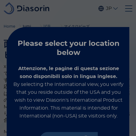
Skip to main content
JP
Home
luminex ltg
試薬とアクセサリー
マイクロビーズ
®
面倒な作業は xMAP
マイクロ
Please select
your location
below
ビーズにお任せください
®
xMAP
テクノロジーは、色分けされたビーズを使用し
Attenzione, le pagine di questa sezione
て、単一のサンプルから複数のターゲットを同時測定しま
sono disponibili solo in lingua inglese.
す。各マイクロビーズには、特定のビーズリージョンに対
By selecting the International view, you verify
応する特定の濃度の内部色素が含まれています。内部色素
that you reside outside of the USA and you
はリージョンごとに異なりますが、外側のカルボキシル基
のコーティングはすべてのMicroPlex™ および
wish to view Diasorin's International Product
MagPlex™ のビーズリージョンで同じです。これによ
Information.
This material is intended for
り、標的特異的分子を任意のビーズリージョンに柔軟に結
International (non-USA) site visitors only.
合でき、アッセイ開発に無限の可能性が生まれます。
MicroPlex™ および MagPlex™ Microspheres に加え