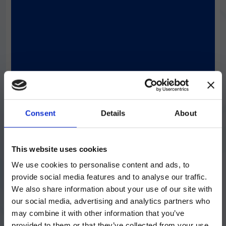
™
MagPlex
Microspheres
磁性マイクロビーズは、洗浄効率の向上と、最
大 500 項目の同時測定を可能にします
詳しく調べる
Consent
Details
About
ご注意
This website uses cookies
We use cookies to personalise content and ads, to
現在、日本語に対応しているのは、
provide social media features and to analyse our traffic.
Luminex LTGのセクションと
We also share information about your use of our site with
キットと試薬
Luminex LTGのサービス＆サポートペ
our social media, advertising and analytics partners who
ージのみです。
™
MagPlex
-Avidin Microspheres
may combine it with other information that you’ve
provided to them or that they’ve collected from your use