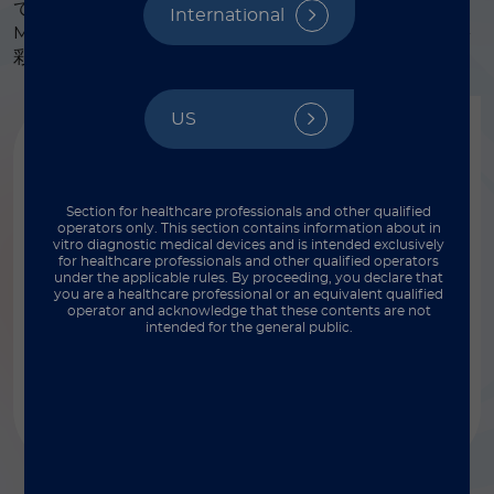
て、MagPlex™-Avidin、SeroMAP™、MagPlex-TAG™
International
Microspheres など、特定のアプリケーションに応じた多
彩なビーズを提供しています。
US
キットと試薬
™
MicroPlex
Microspheres
Section for healthcare professionals and other qualified
operators only. This section contains information about in
最大 100 項目の同時測定を可能にし、タンパク
vitro diagnostic medical devices and is intended exclusively
for healthcare professionals and other qualified operators
質と核酸の両方に結合できる非磁性マイクロビ
under the applicable rules. By proceeding, you declare that
ーズ
you are a healthcare professional or an equivalent qualified
operator and acknowledge that these contents are not
intended for the general public.
詳しく調べる