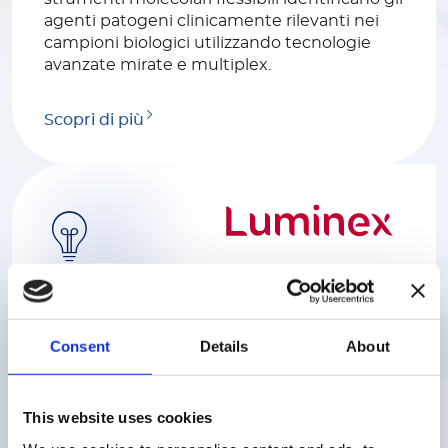
agenti patogeni clinicamente rilevanti nei
campioni biologici utilizzando tecnologie
avanzate mirate e multiplex.
Scopri di più
Luminex
Aiutiamo gli scienziati a ottenere risposte
Consent
Details
About
rapide e affidabili a complesse questioni
biologiche con soluzioni uniche e innovative
supportando mercati diversi tra cui la ricerca
This website uses cookies
biomedica, la ricerca genomica e
proteomica, la diagnostica clinica e lo