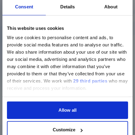
Consent
Details
About
®
NxTAG
Gastrointestinal Pathogen
Panel
This website uses cookies
Help patients recover from
We use cookies to personalise content and ads, to
gastrointestinal infections more quickly
provide social media features and to analyse our traffic.
Discover more
We also share information about your use of our site with
our social media, advertising and analytics partners who
may combine it with other information that you’ve
provided to them or that they’ve collected from your use
of their services.
We work with
29 third parties
who may
receive and process your information.
VERIGENE® SYSTEM
®
VERIGENE
Clostridium difficile
Test
Allow all
Help patients identify and recover from
C.
difficile
infections more quickly.
Customize
Discover more