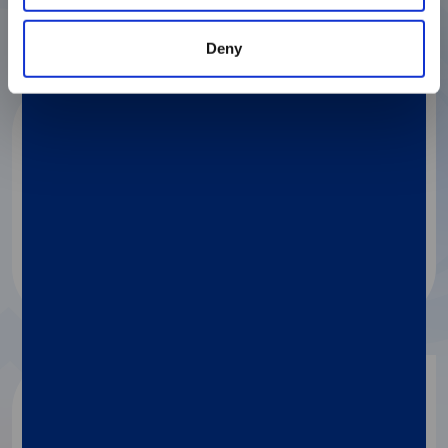
Deny
VERIGENE® SYSTEM
®
VERIGENE
Enteric Pathogens Test
Help patients recover from
gastrointestinal infections more quickly.
Discover more
MAGPIX® System
®
xTAG
Gastrointestinal Pathogen Panel