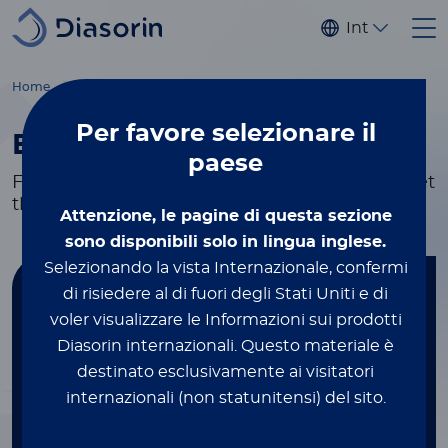
Salta al contenuto principale
Internaziona
Home
Molecular Diagnostics
Kits & reagents
By Disease
Per favore
selezionare il
By Disease
paese
Flexible testing and research solutions to meet
the needs of your lab.
Attenzione, le pagine di questa sezione
sono disponibili solo in lingua inglese.
Selezionando la vista Internazionale, confermi
Find your kit
di risiedere al di fuori degli Stati Uniti e di
voler visualizzare le Informazioni sui prodotti
Diasorin internazionali.
Questo materiale è
FILTER BY DISEASE
destinato esclusivamente ai visitatori
internazionali (non statunitensi) del sito.
Gastrointestinal