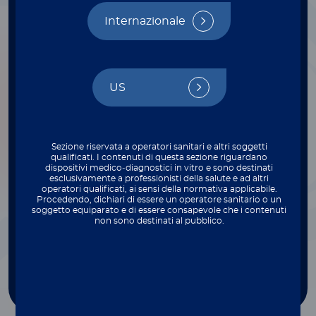
FILTER BY INSTRUMENT
Internazionale
Select
US
FILTER BY THROUGHPUT
Select
Sezione riservata a operatori sanitari e altri soggetti
qualificati. I contenuti di questa sezione riguardano
FILTER BY COMPLEXITY
dispositivi medico‑diagnostici in vitro e sono destinati
esclusivamente a professionisti della salute e ad altri
operatori qualificati, ai sensi della normativa applicabile.
Select
Procedendo, dichiari di essere un operatore sanitario o un
soggetto equiparato e di essere consapevole che i contenuti
non sono destinati al pubblico.
FILTER BY TYPE
Select