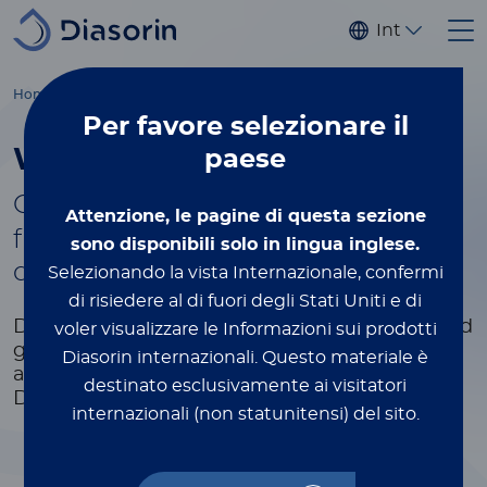
Salta al contenuto principale
Internaziona
®
Home
Luminex
xMAP
Education
White Papers & Tech Notes
Per favore
selezionare il
White Papers & Tech Notes
paese
®
Gain more xMAP
xPERTISE by
Attenzione, le pagine di questa sezione
filling out the form to select and
sono disponibili solo in lingua inglese.
download the white papers
Selezionando la vista Internazionale, confermi
di risiedere al di fuori degli Stati Uniti e di
Dive deeper into industry trends, research, and
voler visualizzare le Informazioni sui prodotti
gain valuable knowledge.
Get the latest data
Diasorin internazionali.
Questo materiale è
and expert insights at your fingertips.
destinato esclusivamente ai visitatori
Discover, learn, and stay ahead in your field.
internazionali (non statunitensi) del sito.