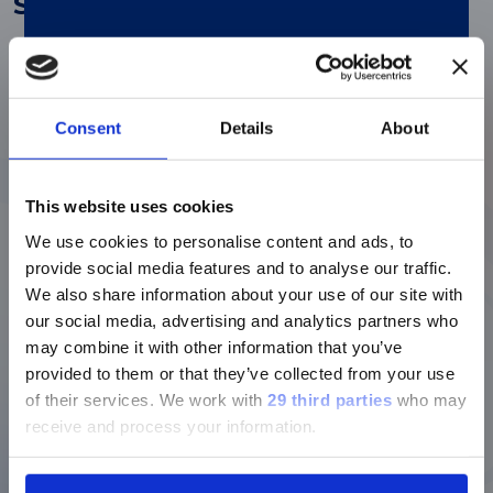
System
Open Preview
Consent
Details
About
Accelerate Your Commercial
This website uses cookies
Success: Become a Luminex
We use cookies to personalise content and ads, to
Licensed Technologies Partner
provide social media features and to analyse our traffic.
We also share information about your use of our site with
our social media, advertising and analytics partners who
Open Preview
may combine it with other information that you’ve
provided to them or that they’ve collected from your use
of their services.
We work with
29 third parties
who may
receive and process your information.
®
Automation of xMAP
Technology-Based Multiplex