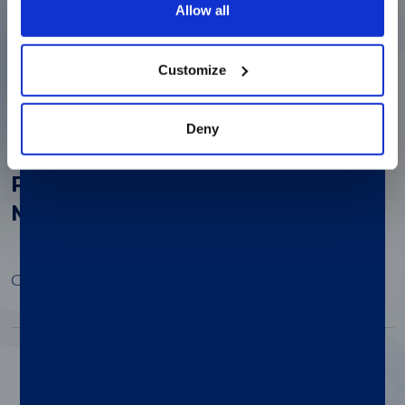
Assays
Allow all
Customize
Open Preview
Deny
Finding the Match: 40 Antibody
®
Resources for xMAP
-based
Multiplex Immunoassays
Open Preview
Paginazione
1
2
3
4