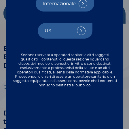
Internazionale
Getting Started
Multiplex
with xMAP®
Applications
US
Blood-Based Biomarkers to Aid
Sezione riservata a operatori sanitari e altri soggetti
Early Detection of Alzheimer’s
qualificati. I contenuti di questa sezione riguardano
dispositivi medico‑diagnostici in vitro e sono destinati
Disease Pathology with Luminex
esclusivamente a professionisti della salute e ad altri
operatori qualificati, ai sensi della normativa applicabile.
Procedendo, dichiari di essere un operatore sanitario o un
soggetto equiparato e di essere consapevole che i contenuti
non sono destinati al pubblico.
Open Preview
Dual Reporter Functionality of
the xMAP INTELLIFLEX DR-SE