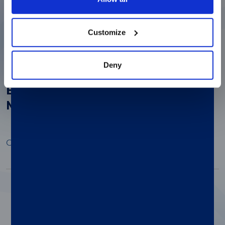
Open Preview
Customize
Deny
®
xMAP
Multiplex Methods to
Examine Epigenetic
Modifications
Open Preview
Paginazione
1
2
3
4