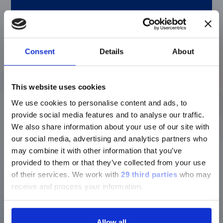
Open Preview
Consent
Details
About
Measuring Antibody Binding
Kinetics Using xMAP®
This website uses cookies
Technology and the FLEXMAP
We use cookies to personalise content and ads, to
®
provide social media features and to analyse our traffic.
3D
System
We also share information about your use of our site with
our social media, advertising and analytics partners who
may combine it with other information that you’ve
Open Preview
provided to them or that they’ve collected from your use
of their services.
We work with
29 third parties
who may
receive and process your information.
Multiplex Methods in Veterinary
Medicine and Agriculture
Allow all