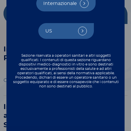
Internazionale
Getting Started
Multiplex
with xMAP®
Applications
US
Introducing Sheath Concentrate
®
Sezione riservata a operatori sanitari e altri soggetti
PLUS for xMAP
Systems
qualificati. I contenuti di questa sezione riguardano
dispositivi medico‑diagnostici in vitro e sono destinati
esclusivamente a professionisti della salute e ad altri
operatori qualificati, ai sensi della normativa applicabile.
Procedendo, dichiari di essere un operatore sanitario o un
Open Preview
soggetto equiparato e di essere consapevole che i contenuti
non sono destinati al pubblico.
Introducing Sheath Fluid PLUS
®
and Drive Fluid PLUS for xMAP
Systems