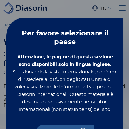
Salta al contenuto principale
Internaziona
®
Home
Luminex
xMAP
Education
White Papers & Tech Notes
Per favore
selezionare il
paese
White Papers & Tech Notes
®
Gain more xMAP
xPERTISE by
Attenzione, le pagine di questa sezione
filling out the form to select and
sono disponibili solo in lingua inglese.
download the white papers
Selezionando la vista Internazionale, confermi
di risiedere al di fuori degli Stati Uniti e di
Dive deeper into industry trends, research, and
voler visualizzare le Informazioni sui prodotti
gain valuable knowledge.
Get the latest data
Diasorin internazionali.
Questo materiale è
and expert insights at your fingertips.
destinato esclusivamente ai visitatori
Discover, learn, and stay ahead in your field.
internazionali (non statunitensi) del sito.