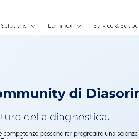
 INT
 Solutions
Luminex
Service & Suppo
Community di Diasori
uturo della diagnostica.
 tue competenze possono far progredire una scienza