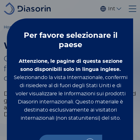
Salta al contenuto principale
Internaziona
®
Home
Luminex
xMAP
Education
White Papers & Tech Notes
Per favore
selezionare il
paese
White Papers & Tech Notes
®
Gain more xMAP
xPERTISE by
Attenzione, le pagine di questa sezione
filling out the form to select and
sono disponibili solo in lingua inglese.
download the white papers
Selezionando la vista Internazionale, confermi
di risiedere al di fuori degli Stati Uniti e di
Dive deeper into industry trends, research, and
voler visualizzare le Informazioni sui prodotti
gain valuable knowledge.
Get the latest data
Diasorin internazionali.
Questo materiale è
and expert insights at your fingertips.
destinato esclusivamente ai visitatori
Discover, learn, and stay ahead in your field.
internazionali (non statunitensi) del sito.