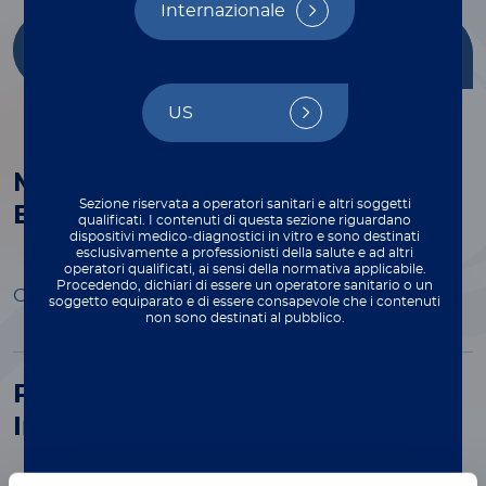
Internazionale
Getting Started
Multiplex
with xMAP®
Applications
US
Multiplex Methods to Examine
Sezione riservata a operatori sanitari e altri soggetti
Epigenetic Modifications
qualificati. I contenuti di questa sezione riguardano
dispositivi medico‑diagnostici in vitro e sono destinati
esclusivamente a professionisti della salute e ad altri
operatori qualificati, ai sensi della normativa applicabile.
Procedendo, dichiari di essere un operatore sanitario o un
Open Preview
soggetto equiparato e di essere consapevole che i contenuti
non sono destinati al pubblico.
Pathogenesis of Traumatic Brain
Injury