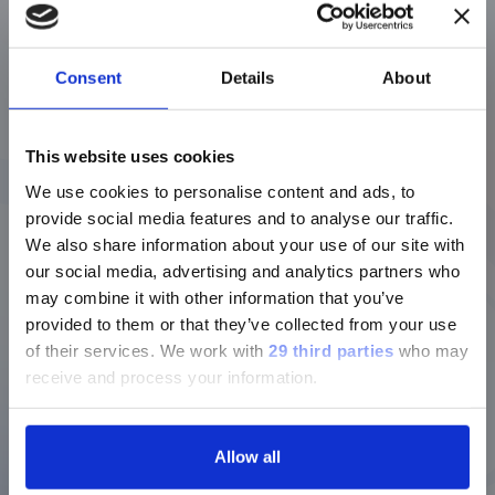
Open Preview
Consent
Details
About
Suspension Bead Arrays:
Powerful Tools for Biomarker
This website uses cookies
Discovery and Validation
We use cookies to personalise content and ads, to
provide social media features and to analyse our traffic.
We also share information about your use of our site with
our social media, advertising and analytics partners who
Open Preview
may combine it with other information that you’ve
provided to them or that they’ve collected from your use
of their services.
We work with
29 third parties
who may
The Development of HPV
receive and process your information.
Vaccines and the Contributions
®
of Luminex xMAP
Technology
Allow all