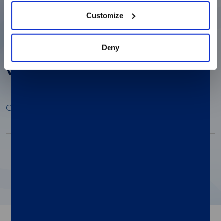
Open Preview
Customize
Deny
The Role of Multiplexed Assays in
Vaccine Development
Open Preview
Paginazione
1
2
3
4