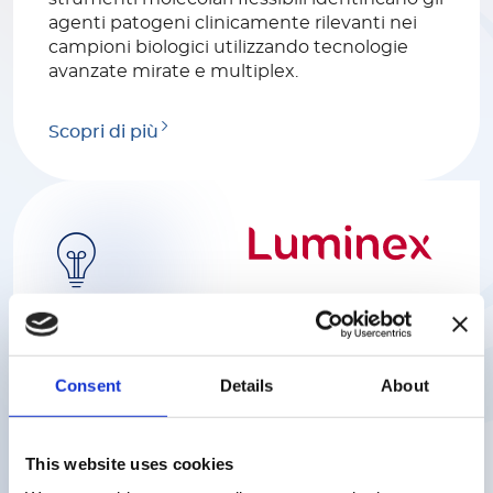
agenti patogeni clinicamente rilevanti nei
campioni biologici utilizzando tecnologie
avanzate mirate e multiplex.
Scopri di più
Luminex
Aiutiamo gli scienziati a ottenere risposte
Consent
Details
About
rapide e affidabili a complesse questioni
biologiche con soluzioni uniche e innovative
supportando mercati diversi tra cui la ricerca
This website uses cookies
biomedica, la ricerca genomica e
proteomica, la diagnostica clinica e lo