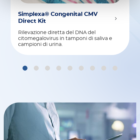
Simplexa® Congenital CMV
Direct Kit
Rilevazione diretta del DNA del
citomegalovirus in tamponi di saliva e
campioni di urina.
1
2
3
4
5
6
7
8
9