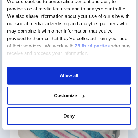
We use cookies to personalise content and ads, to
sviluppo di farmaci.
provide social media features and to analyse our traffic.
We also share information about your use of our site with
Scopri di più
our social media, advertising and analytics partners who
may combine it with other information that you’ve
provided to them or that they’ve collected from your use
of their services.
We work with
29 third parties
who may
receive and process your information.
Nuove soluzioni
Allow all
Customize
Deny