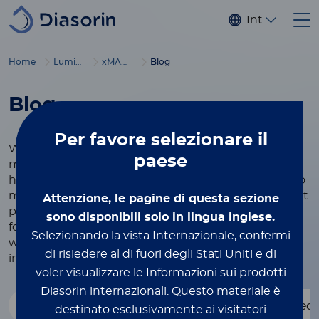
Salta al contenuto principale
Internaziona
®
Home
Luminex
xMAP
Education
Blog
Blog
Per favore
selezionare il
We believe that knowledge is power, and our
paese
mission is to empower scientists, researchers, and
healthcare professionals with the tools they need to
make breakthrough discoveries and deliver the best
Attenzione, le pagine di questa sezione
possible care to patients.
Our blog offers a platform
sono disponibili solo in lingua inglese.
for in-depth articles, expert perspectives, and real-
Selezionando la vista Internazionale, confermi
world applications, all aimed at showcasing the
di risiedere al di fuori degli Stati Uniti e di
incredible impact of our work on a global scale.
voler visualizzare le Informazioni sui prodotti
Diasorin internazionali.
Questo materiale è
- Qualsiasi -
Faces of Luminex
Molecu
destinato esclusivamente ai visitatori