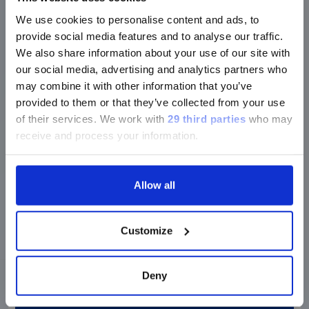
We use cookies to personalise content and ads, to
provide social media features and to analyse our traffic.
We also share information about your use of our site with
our social media, advertising and analytics partners who
may combine it with other information that you’ve
provided to them or that they’ve collected from your use
of their services.
We work with
29 third parties
who may
receive and process your information.
Allow all
Customize
®
®
xMAP
Connect | xMAP
Multiplexing
FEBBRAIO 14, 2023
Deny
®
xMAP
Connect: Multiplexing Offers
Benefits for Cytokine Testing, SARS-CoV-2