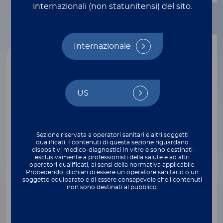
internazionali (non statunitensi) del sito.
Internazionale
US
Sezione riservata a operatori sanitari e altri soggetti
qualificati. I contenuti di questa sezione riguardano
dispositivi medico‑diagnostici in vitro e sono destinati
esclusivamente a professionisti della salute e ad altri
operatori qualificati, ai sensi della normativa applicabile.
Procedendo, dichiari di essere un operatore sanitario o un
®
®
xMAP
Connect | xMAP
Multiplexing
soggetto equiparato e di essere consapevole che i contenuti
DICEMBRE 19, 2025
non sono destinati al pubblico.
At UK Biomarker Meeting, Luminex
Workshop Highlights Multiplex Testing for