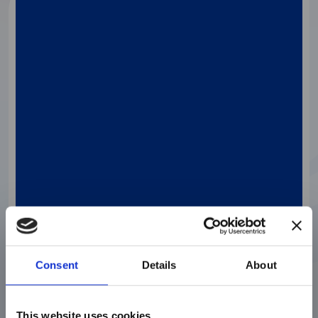
®
®
xMAP
Connect | xMAP
Multiplexing
MARZO 23, 2023
®
xMAP
Connect: Detecting Early Risk of
Stroke with a Multiplex Immunoassay
Consent
Details
About
Discover more
This website uses cookies