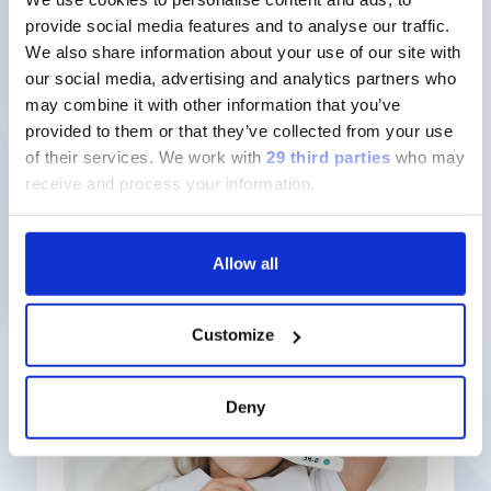
sviluppo di farmaci.
provide social media features and to analyse our traffic.
We also share information about your use of our site with
our social media, advertising and analytics partners who
Scopri di più
may combine it with other information that you’ve
provided to them or that they’ve collected from your use
of their services.
We work with
29 third parties
who may
receive and process your information.
Nuove soluzioni
Allow all
Customize
Deny