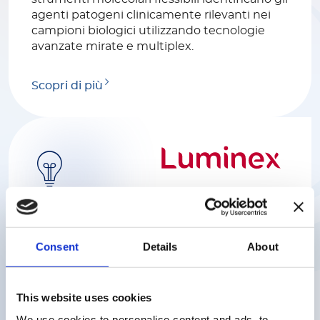
agenti patogeni clinicamente rilevanti nei
campioni biologici utilizzando tecnologie
avanzate mirate e multiplex.
Scopri di più
Luminex
Aiutiamo gli scienziati a ottenere risposte
Consent
Details
About
rapide e affidabili a complesse questioni
biologiche con soluzioni uniche e innovative
supportando mercati diversi tra cui la ricerca
This website uses cookies
biomedica, la ricerca genomica e
proteomica, la diagnostica clinica e lo
We use cookies to personalise content and ads, to