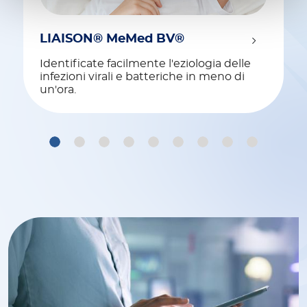
LIAISON® MeMed BV®
Identificate facilmente l'eziologia delle
infezioni virali e batteriche in meno di
un'ora.
1
2
3
4
5
6
7
8
9