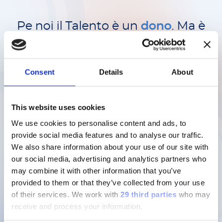
Pe noi il Talento è un
dono
.
Ma è
anche
intelligenza
e
sensibilità
.
Unite a
passione
e
perseveranza
.
Consent
Details
About
In Diasorin puntiamo all’
eccellenza
trasformando le
idee
in
risultati
.
This website uses cookies
E superando le
aspettative
dei
We use cookies to personalise content and ads, to
provide social media features and to analyse our traffic.
nostri clienti.
We also share information about your use of our site with
our social media, advertising and analytics partners who
Ma non smettiamo mai di voler
may combine it with other information that you’ve
provided to them or that they’ve collected from your use
crescere e imparare
.
of their services.
We work with
29 third parties
who may
receive and process your information.
Per noi un Talento non è