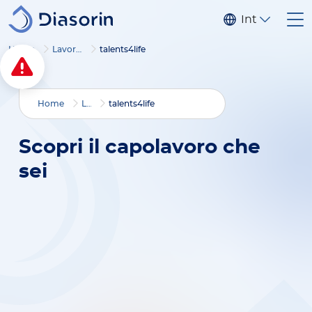
Salta al contenuto principale
Internaziona
Home
Lavora con noi
talents4life
Breadcrumbs
Home
Lavora con noi
talents4life
Scopri
il capolavoro che
sei