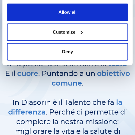
semplicemente un
esperto
.
È un
Allow all
leader
.
Un
innovatore
.
Una
fonte di
ispirazione
.
Un
visionario
, capace
Customize
di trasformare un problema in
un’opportunità.
Deny
Una persona che ci mette la
testa
.
E il
cuore
. Puntando a un
obiettivo
comune
.
In Diasorin è il Talento che fa
la
differenza
.
Perché ci permette di
compiere la nostra missione:
migliorare la vita e la salute di