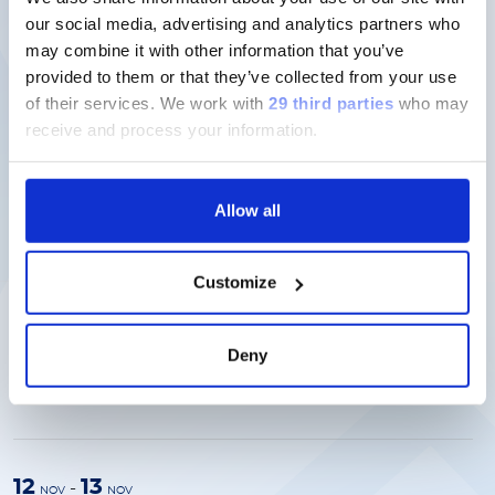
di più
our social media, advertising and analytics partners who
may combine it with other information that you’ve
Evento passato
provided to them or that they’ve collected from your use
of their services.
We work with
29 third parties
who may
Novembre 2024
receive and process your information.
18
20
-
NOV
NOV
Allow all
Analytica China 2024
SIMPOSIO
|
SHANGHAI, CHINA
|
ASIA
Customize
LUMINEX LTG
Scopri
di più
Deny
Evento passato
12
13
-
NOV
NOV