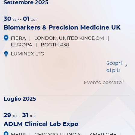
Settembre 2025
30
01
-
SEP
OCT
Biomarkers & Precision Medicine UK
FIERA
|
LONDON, UNITED KINGDOM
|
EUROPA
|
BOOTH #38
LUMINEX LTG
Scopri
di più
Evento passato
Luglio 2025
29
31
-
JUL
JUL
ADLM Clinical Lab Expo
FIERA
|
CHICAGO, ILLINOIS
|
AMERICHE
|