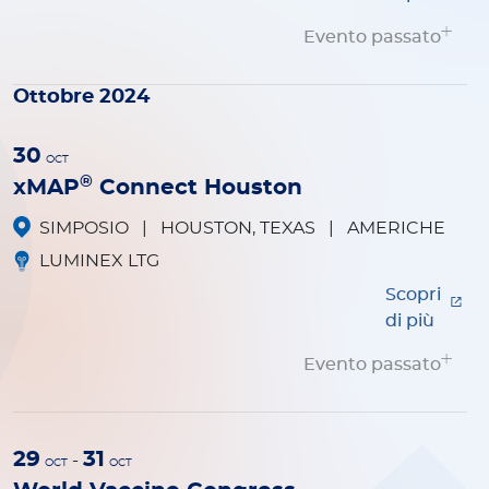
Evento passato
Ottobre 2024
30
OCT
®
xMAP
Connect Houston
SIMPOSIO
|
HOUSTON, TEXAS
|
AMERICHE
LUMINEX LTG
Scopri
di più
Evento passato
29
31
-
OCT
OCT