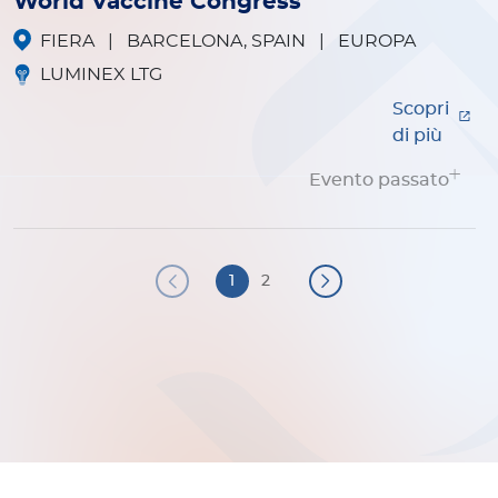
World Vaccine Congress
FIERA
|
BARCELONA, SPAIN
|
EUROPA
LUMINEX LTG
Scopri
di più
Evento passato
Paginazione
1
2