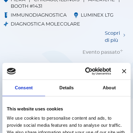
BOOTH #1431
IMMUNODIAGNOSTICA
LUMINEX LTG
DIAGNOSTICA MOLECOLARE
Scopri
di più
Evento passato
Aprile 2025
11
15
-
APR
APR
Consent
Details
About
ESCMID GLOBAL 2025
SIMPOSIO
|
VIENNA, AUSTRIA
|
EUROPA
This website uses cookies
IMMUNODIAGNOSTICA
LUMINEX LTG
We use cookies to personalise content and ads, to
DIAGNOSTICA MOLECOLARE
provide social media features and to analyse our traffic.
Scopri
We also share information about your use of our site with