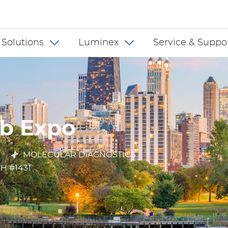
 INT
 Solutions
Luminex
Service & Suppo
ab Expo
MOLECULAR DIAGNOSTICS
H #1431