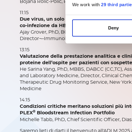
Bojana Rolic-Polic, Regional Director, Scientific A
We work with
29 third parti
11:15
Due virus, un solo fegato: come orientarsi tra
co-infezione da HBV e HDV
Deny
Ajay Grover, PhD, BCMAS, HCLD(ABB), Scientific
Director¬–Immunology and Flow Cytometry, Dir
13:15
Valutazione della prestazione analitica e clin
proteine dell’ospite per pazienti con sospette 
He Sarina Yang, PhD, MBBS, DABCC (CC,TC), Asso
and Laboratory Medicine, Director, Clinical Chem
Therapeutic Drug Monitoring Service, New York 
Medicine
14:15
Condizioni critiche meritano soluzioni più in
®
PLEX
Bloodstream Infection Portfolio
Michelle Tabb, PhD, Chief Scientific Officer, Dias
Saremo lieti di darti il benvenuto all'ADLM 202