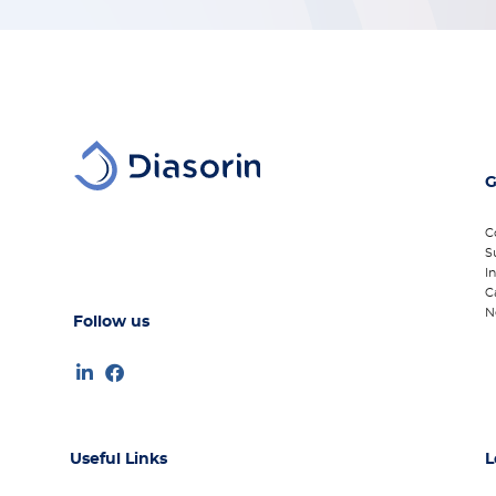
G
C
S
I
C
N
Follow us
Useful Links
L