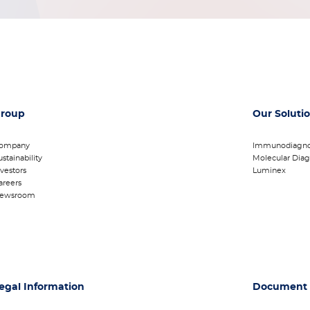
roup
Our Soluti
ompany
Immunodiagno
ustainability
Molecular Diag
nvestors
Luminex
areers
ewsroom
egal Information
Document 