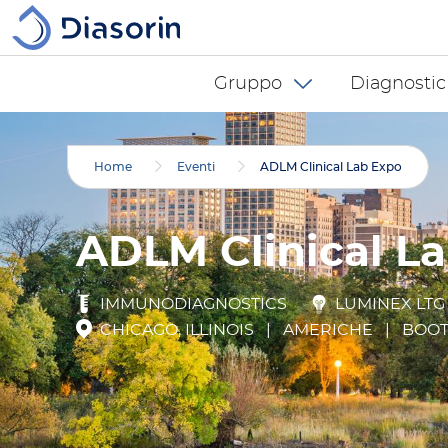
Salta al contenuto principale
Diasorin menu -
Gruppo
Diagnostic
Home
Eventi
ADLM Clinical Lab Expo
ADLM Clinical L
IMMUNODIAGNOSTICS
LUMINEX LTG
CHICAGO, ILLINOIS
|
AMERICHE
|
BOOT