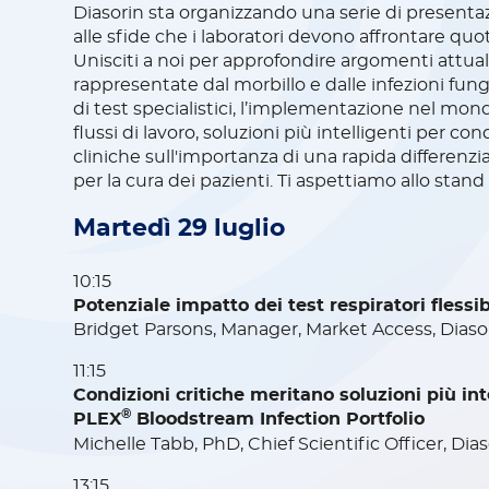
Diasorin sta organizzando una serie di presentaz
alle sfide che i laboratori devono affrontare qu
Unisciti a noi per approfondire argomenti attuali
rappresentate dal morbillo e dalle infezioni fungin
di test specialistici, l’implementazione nel mo
flussi di lavoro, soluzioni più intelligenti per co
cliniche sull'importanza di una rapida differenzia
per la cura dei pazienti. Ti aspettiamo allo stand 
Martedì 29 luglio
10:15
Potenziale impatto dei test respiratori flessib
Bridget Parsons, Manager, Market Access, Diaso
11:15
Condizioni critiche meritano soluzioni più in
®
PLEX
Bloodstream Infection Portfolio
Michelle Tabb, PhD, Chief Scientific Officer, Dias
13:15