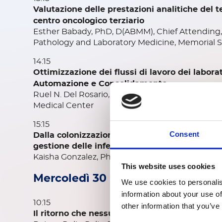
Valutazione delle prestazioni analitiche del 
centro oncologico terziario
Esther Babady, PhD, D(ABMM), Chief Attending, C
Pathology and Laboratory Medicine, Memorial S
14:15
Ottimizzazione dei flussi di lavoro dei labor
Automazione e Consolidamento
Ruel N. Del Rosario, MSHSA, MT (ASCP), Directo
Medical Center
15:15
Consent
Dalla colonizzazione alle malattie invasive: d
gestione delle infezioni fungine
Kaisha Gonzalez, PhD, Regional Director, Scientifi
This website uses cookies
Mercoledì 30 luglio
We use cookies to personalis
information about your use of
10:15
other information that you’ve
Il ritorno che nessuno voleva: morbillo 2025