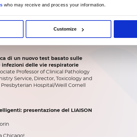
ffairs, Diasorin
es
who may receive and process your information.
 le linee guida per la diagnosi della
Customize
 Director-CET/ADRL, Discipline
ector–Viromed Laboratories, Labcorp
ica di un nuovo test basato sulle
infezioni delle vie respiratorie
ciate Professor of Clinical Pathology
istry Service, Director, Toxicology and
Presbyterian Hospital/Weill Cornell
telligenti: presentazione del LIAISON
orin
5 a Chicago!