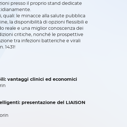
ioni presso il proprio stand dedicate
otidianamente.
, quali: le minacce alla salute pubblica
e, la disponibilità di opzioni flessibili e
ndo reale e una miglior conoscenza dei
ndizioni critiche, nonché le prospettive
zione tra infezioni batteriche e virali
n. 1431!
ili: vantaggi clinici ed economici
rin
telligenti: presentazione del LIAISON
orin