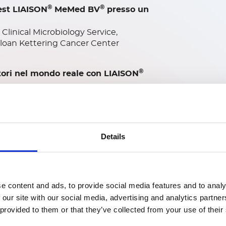
®
®
test LIAISON
MeMed BV
presso un
linical Microbiology Service,
loan Kettering Cancer Center
®
atori nel mondo reale con LIAISON
r, Laboratory Services Eisenhower
Details
iagnostica future-ready per la
c Affairs, Diasorin
e content and ads, to provide social media features and to analy
 our site with our social media, advertising and analytics partn
 provided to them or that they’ve collected from your use of their