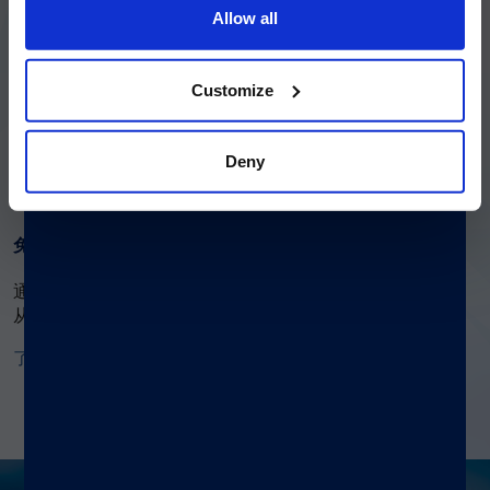
Allow all
Continue
基于微球的多重检测与电化学发光的对比
Customize
与传统方法学相比，基于微球的多重检测提供了更为强大的
多重检测能力，相比以往，实验操作所需时间更短，且能够
为用户提供更优质的实验结果
Deny
了解更多
免疫学分析
通过使用xMAP技术，研究人员可将多次实验整合为一次，
从而进行更有效的免疫反应研究。
了解更多