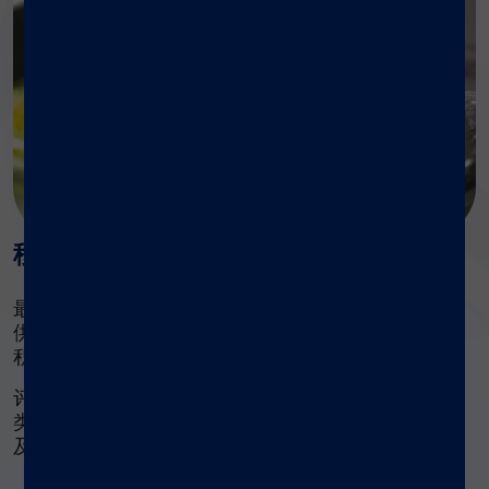
移液装置注意事项
最佳的自动化移液工作站在配置和应用方面为用户提
供了灵活性，允许用户根据其实际检测需求、反应体
积和其它方面需求来定制适合自己的工作流程。
评估自动化解决方案时，建议考虑如下标准：反应板
类型、液体处理速度、检测通量、系统和软件集成以
及系统的升级空间等。