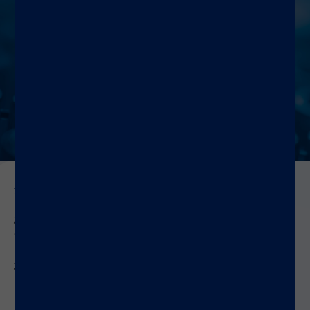
®
xMAP
Assay Support
您是否正在寻找可定制的多重检测服
®
务？探索xMAP
Assay Support与
多重检测行业专家进行合作可以满足
您的需求！
了解更多