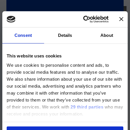
Consent
Details
About
注意 - ATTENTION
This website uses cookies
We use cookies to personalise content and ads, to
目前仅LUMINEX LTG部分的内容采用
provide social media features and to analyse our traffic.
中文表达，所有其它内容依旧提供英文
We also share information about your use of our site with
版本
our social media, advertising and analytics partners who
may combine it with other information that you’ve
xMAP技术优势尽显
Currently, only the Luminex LTG
provided to them or that they’ve collected from your use
section and the Service & Support
of their services.
We work with
29 third parties
who may
®
探索 xMAP
技术并了解全球多重检测研究专家使用
pages regarding Luminex LTG are
receive and process your information.
的众多应用。
available in Chinese.