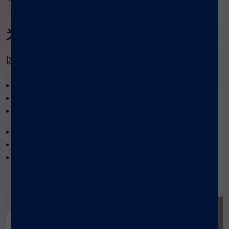
为什么采用自动化？
以下是自动化实验室工作流程的一些最常见原因：
通过标准化处理消除人与人之间以及日常之间的差异
在不影响结果的情况下提高检测能力
减少实验所需的试剂量
降低重复性劳损的可能性
降低可能出现的实验污染风险
提高可追溯性