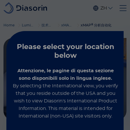
Skip to main content
ZH
®
®
Home
Luminex
技术概览
xMAP
应用
xMAP
分析自动化
Please select
your location
below
Attenzione, le pagine di questa sezione
sono disponibili solo in lingua inglese.
By selecting the International view, you verify
that you reside outside of the USA and you
wish to view Diasorin's International Product
Information.
This material is intended for
International (non-USA) site visitors only.
®