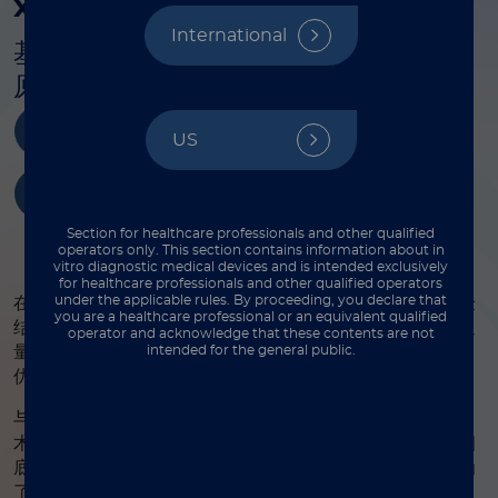
xMAP
分析自动化
International
基于微球的多重检测简化了传统的免疫
原性检测
产品购买
技术支持
US
订购信息
Section for healthcare professionals and other qualified
operators only. This section contains information about in
vitro diagnostic medical devices and is intended exclusively
for healthcare professionals and other qualified operators
under the applicable rules. By proceeding, you declare that
在科研和临床实验室中，自动化对于降低差异性和提高实验
you are a healthcare professional or an equivalent qualified
结果的可靠性至关重要。无论您是偶尔进行大样本量的高通
operator and acknowledge that these contents are not
intended for the general public.
量检测，还是一直使用基于xMAP技术的分析，自动化对于
优化生产力和实验室工作流程都是实用且有利的。
与传统的免疫学实验和基因芯片不同，基于微球的xMAP技
术整个反应完全在液相介质中完成，这意味着无需使用固相
底物，这一优势显著缩短了获取实验结果的时间并使其成为
了自动化的理想选择。