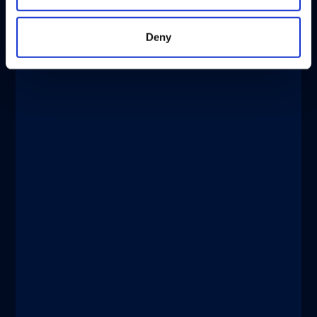
®
xMAP
Multiplexing
Deny
DECEMBER 4, 2025
New Tests Enable Better Detection
and Management of Bladder Cancer
Discover more