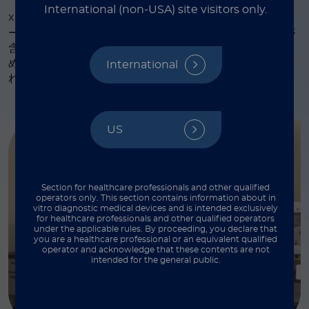
International (non-USA) site visitors only.
®
xMAP
についての教材リソースには、動画や、ウェビナ
ー、ホワイトペーパー、テクニカルノート、ブログなどが
含まれており、それぞれが研究の各段階をサポートするた
めの価値ある洞察や実践的ヒントを提供できるように作ら
International
れています。
US
Section for healthcare professionals and other qualified
operators only. This section contains information about in
vitro diagnostic medical devices and is intended exclusively
for healthcare professionals and other qualified operators
under the applicable rules. By proceeding, you declare that
you are a healthcare professional or an equivalent qualified
operator and acknowledge that these contents are not
intended for the general public.