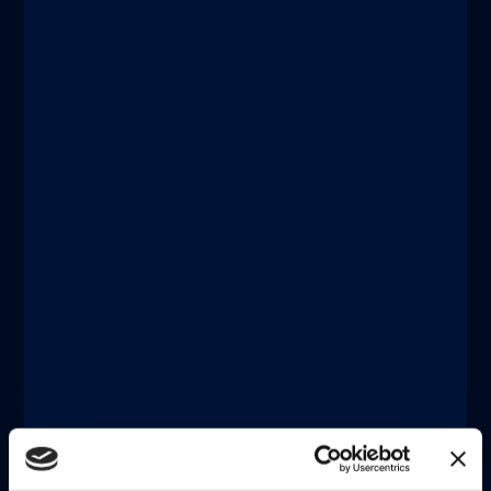
Discover more
®
®
xMAP
Connect | xMAP
Multiplexing
DECEMBER 11, 2025
®
Catch-up On xMAP
Connect 2025: