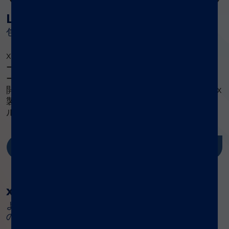
Luminex トレーニングコース
包括的なトレーニングコース
®
xMAP
システムを使用するすべてのお客様にトレ
ーニングをご用意しています。このトレーニングコ
ースは、システム、ソフトウェア、およびアッセイ
開発に関する包括的な学習プログラムで、Luminex
製品を最大限に活用するために必要な知識、スキ
ル、そしてリソースを集中して取り上げています。
詳しくはこちら
®
xMAP
Cookbook
より良いマルチプレックスアッセイを構築するため
のガイド