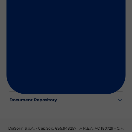
Group
Our Solutions
Useful Links
Legal Information
Document Repository
DiaSorin S.p.A. - Cap.Soc. €55.948257 i.v R.E.A. VC 180729 - C.F.