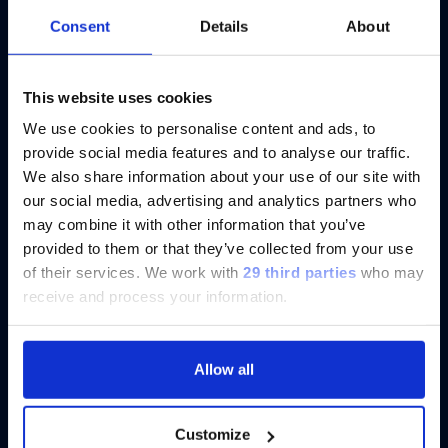
Eight Virtual Presentations to Share
Consent
Details
About
Insights
ご注意
This website uses cookies
Discover more
We use cookies to personalise content and ads, to
現在、日本語に対応しているのは、
provide social media features and to analyse our traffic.
Luminex LTGのセクションと
We also share information about your use of our site with
Luminex LTGのサービス＆サポートペ
our social media, advertising and analytics partners who
ージのみです。
may combine it with other information that you’ve
provided to them or that they’ve collected from your use
Currently, only the Luminex LTG
of their services.
We work with
29 third parties
who may
section and the Service & Support
receive and process your information.
pages regarding Luminex LTG are
available in Japanese.
Allow all
続ける
Customize