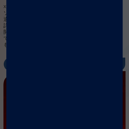
®
xMAP
Cookbook は無料でダウンロードできるリ
ソースで、マルチプレックスアッセイの設計と、最
適化、そして検証に役立つプロトコルやメソッドが
詳しく説明されています。機器リストや、アッセイ
開発ガイド、最新プロトコルが掲載されているだけ
でなく、研究の効率化とコスト節減ができるツール
も数多く紹介されています。
詳しくはこちら