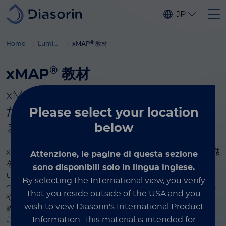
Skip to main content
JP
®
Home
Luminex
xMAP
教材
®
xMAP
教材
®
xMAP
マルチプレックスで成功する
ためのツールを提供し、皆様を支援し
Please select
your location
ます
below
®
xMAP
テクノロジーを初めてご利用の方も、より深い知識
Attenzione, le pagine di questa sezione
をお求めの方も、このページが世界で最も広く利用されて
sono disponibili solo in lingua inglese.
いるマルチプレックスプラットフォームについて詳しく学
By selecting the International view, you verify
べる重要なリソースになるはずです。テクノロジーの理解
that you reside outside of the USA and you
や、アッセイの最適化、そして研究で最良の結果を得るた
wish to view Diasorin's International Product
めに役立つようにデザインされた豊富な教材コンテンツを
ご覧ください。
Information.
This material is intended for