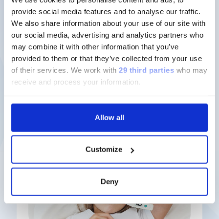
sviluppo di farmaci.
provide social media features and to analyse our traffic.
We also share information about your use of our site with
our social media, advertising and analytics partners who
Scopri di più
may combine it with other information that you’ve
provided to them or that they’ve collected from your use
of their services.
We work with
29 third parties
who may
receive and process your information.
Nuove soluzioni
Allow all
Customize
Deny