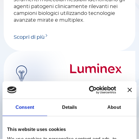
agenti patogeni clinicamente rilevanti nei
campioni biologici utilizzando tecnologie
avanzate mirate e multiplex.
Scopri di più
Luminex
Aiutiamo gli scienziati a ottenere risposte
Consent
Details
About
rapide e affidabili a complesse questioni
biologiche con soluzioni uniche e innovative
supportando mercati diversi tra cui la ricerca
This website uses cookies
biomedica, la ricerca genomica e
proteomica, la diagnostica clinica e lo
We use cookies to personalise content and ads, to