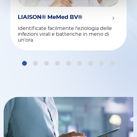
LIAISON® MeMed BV®
Identificate facilmente l'eziologia delle
infezioni virali e batteriche in meno di
un'ora.
1
2
3
4
5
6
7
8
9